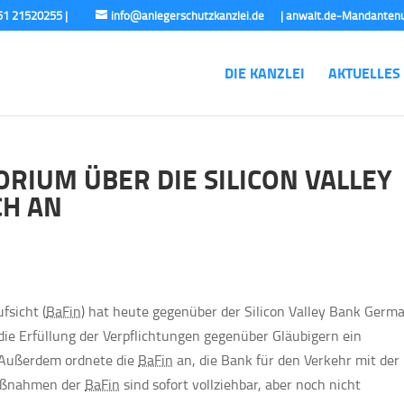
info@anlegerschutzkanzlei.de
DIE KANZLEI
AKTUELLES
RIUM ÜBER DIE SILICON VALLEY
H AN
fsicht (
BaFin
) hat heute gegenüber der Silicon Valley Bank Germ
ie Erfüllung der Verpflichtungen gegenüber Gläubigern ein
 Außerdem ordnete die
BaFin
an, die Bank für den Verkehr mit der
Maßnahmen der
BaFin
sind sofort vollziehbar, aber noch nicht