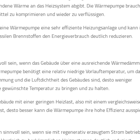
andene Wärme an das Heizsystem abgibt. Die Wärmepumpe brauch
ittel zu komprimieren und wieder zu verflüssigen.
eine Wärmepumpe eine sehr effiziente Heizungsanlage und kann
silen Brennstoffen den Energieverbrauch deutlich reduzieren.
oll sein, wenn das Gebäude über eine ausreichende Wärmedäm
rmepumpe benötigt eine relativ niedrige Vorlauftemperatur, um d
mung und die Luftdichtheit des Gebäudes sind, desto weniger
ie gewünschte Temperatur zu bringen und zu halten.
äude mit einer geringen Heizlast, also mit einem vergleichsweis
last, desto besser kann die Wärmepumpe ihre hohe Effizienz ausspi
innvoll sein, wenn sie mit regenerativ erzeugtem Strom betrie