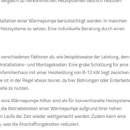
Vergleich zu herkömmlichen Heizsystemen deutlich reduziert
stallation einer Wärmepumpe berücksichtigt werden. In manchen
re Heizsysteme zu setzen. Eine individuelle Beratung durch einen
erschiedenen Faktoren ab, wie beispielsweise der Leistung, dem
nstallations- und Montagekosten. Eine grobe Schätzung für eine
familienhaus mit einer Heizleistung von 8-12 kW liegt zwischen
ist in der Regel etwas teurer, da hier Bohrungen oder Erdarbeit
elle zu nutzen.
für eine Wärmepumpe höher sind als für konventionelle Heizsystem
n die Betriebskosten einer Wärmepumpe aufgrund ihrer hohen
 im Laufe der Zeit wieder wettgemacht werden. Zudem kann eine
 was die Anschaffungskosten reduziert.